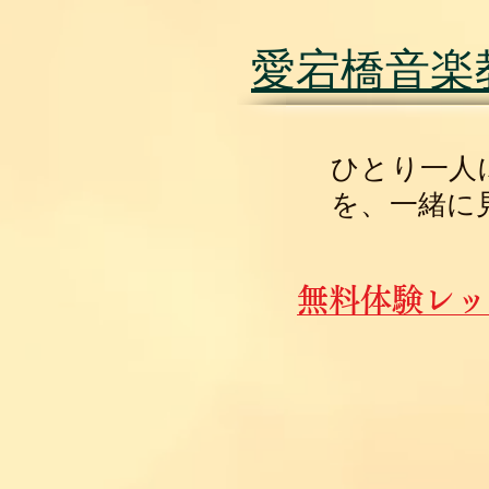
​愛宕橋音楽教室
​ひとり一
を、一緒に
無料体験レッ