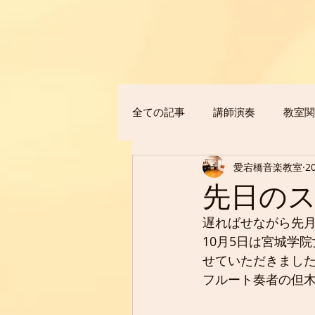
全ての記事
講師演奏
教室関
愛宕橋音楽教室
2
先日の
遅ればせながら先月
10月5日は宮城学
せていただきまし
フルート奏者の但