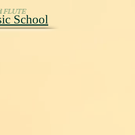
d FLUTE
 School